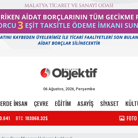
06 Ağustos, 2026, Perşembe
ERDE İNSAN
ÇEVRE
EĞİTİM
ASAYİŞ
SİYASET
KÜLT
FOTO
0.641
BTC
103068.32$