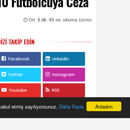
10 Futbolcuya Ceza
Ort.
0 dk. 43 sn.
okuma süresi
BIZI TAKIP EDIN
Facebook
Linkedin
Twitter
Instagram
Youtube
RSS
Anladım
 kabul etmiş sayılıyorsunuz.
Daha Fazla
ANKETE KATILIN
AK PARTİ'DE BÜYÜKŞEHİR BELEDİYE
BAŞKANI KİM OLMALI?