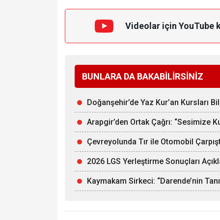
Videolar için YouTube 
BUNLARA DA BAKABİLİRSİNİZ
Doğanşehir’de Yaz Kur’an Kursları Bi
Arapgir’den Ortak Çağrı: “Sesimize Ku
Çevreyolunda Tır ile Otomobil Çarpış
2026 LGS Yerleştirme Sonuçları Açıkl
Kaymakam Sirkeci: “Darende’nin Tanıtı