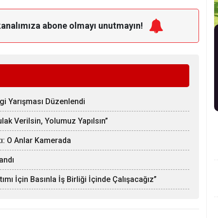
kanalımıza
abone olmayı unutmayın!
lgi Yarışması Düzenlendi
lak Verilsin, Yolumuz Yapılsın”
tı: O Anlar Kamerada
andı
mı İçin Basınla İş Birliği İçinde Çalışacağız”