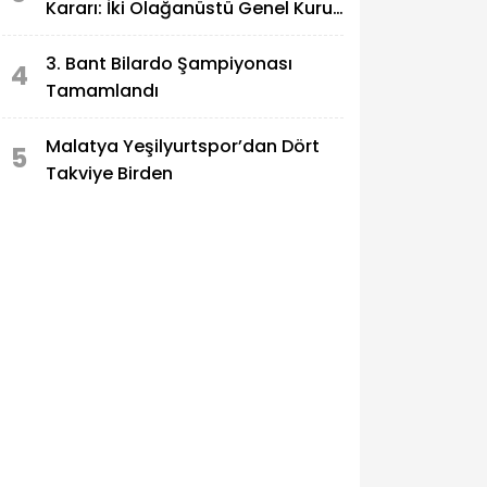
Kararı: İki Olağanüstü Genel Kurul
İptal Edildi
3. Bant Bilardo Şampiyonası
4
Tamamlandı
Malatya Yeşilyurtspor’dan Dört
5
Takviye Birden