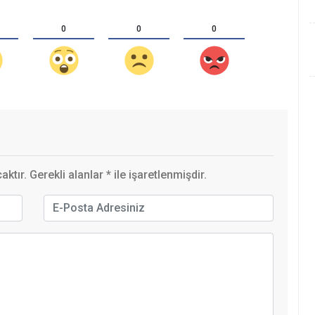
0
0
0
ktır. Gerekli alanlar
*
ile işaretlenmişdir.