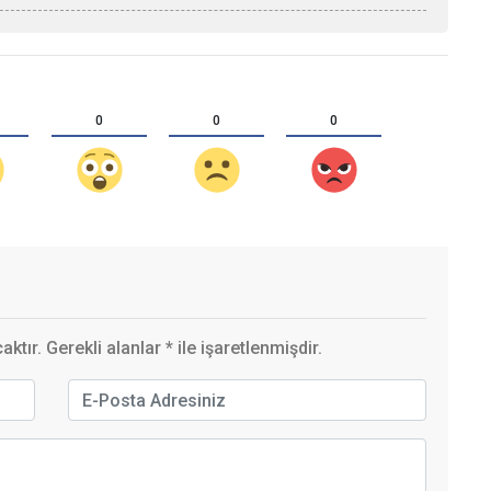
0
0
0
ktır. Gerekli alanlar
*
ile işaretlenmişdir.