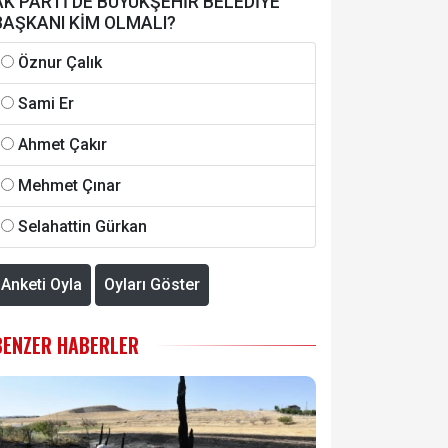
AK PARTİ'DE BÜYÜKŞEHİR BELEDİYE
BAŞKANI KİM OLMALI?
Öznur Çalık
Sami Er
Ahmet Çakır
Mehmet Çınar
Selahattin Gürkan
Anketi Oyla
Oyları Göster
BENZER HABERLER