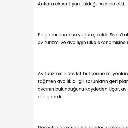
Ankara eksenli yürütüldüğünü iddia etti.
Bölge müdürünün yoğun şekilde Sivas’taki t
av turizmi ve avcılığın ülke ekonomisine sa
Av turizminin devlet bütçesine milyonlar
rağmen avcılıkla ilgili sorunların geri pla
avcının bulunduğunu kaydeden Uçar, av 
dile getirdi.
Dernek olarak yapılan randevu talepleri