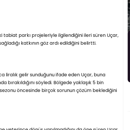
abiat parkı projeleriyle ilgilendiğini ileri süren Uçar,
ğladığı katkının göz ardı edildiğini belirtti.
ca liralık gelir sunduğunu ifade eden Uçar, buna
nda bırakıldığını söyledi. Bölgede yaklaşık 5 bin
sezonu öncesinde birçok sorunun çözüm beklediğini
ne yeterince dönüş yapılmadığını da öne süren Uçar,