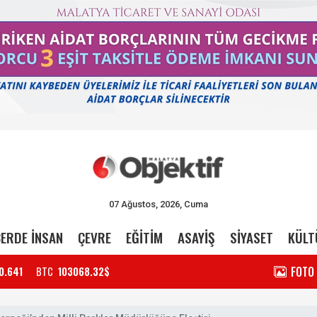
07 Ağustos, 2026, Cuma
ERDE İNSAN
ÇEVRE
EĞİTİM
ASAYİŞ
SİYASET
KÜLT
FOTO
0.641
BTC
103068.32$