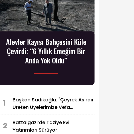
Alevler Kayısı Bahçesini Küle
Çevirdi: “6 Yıllık Emeğim Bir
Anda Yok Oldu”
Başkan Sadıkoğlu: "Çeyrek Asırdır
1
Üreten Üyelerimize Vefa
Borcumuz Var"
Battalgazi’de Taziye Evi
2
Yatırımları Sürüyor