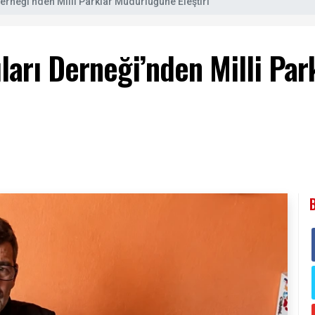
Derneği’nden Milli Parklar Müdürlüğüne Eleştiri
ıları Derneği’nden Milli Pa