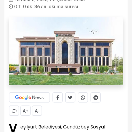
Ort.
0 dk. 36 sn.
okuma süresi
A+
A-
Y
eşilyurt Belediyesi, Gündüzbey Sosyal