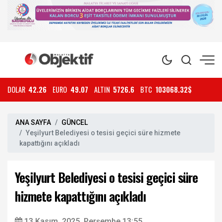
DOLAR
42.26
EURO
49.07
ALTIN
5726.6
BTC
103068.32$
ANA SAYFA
GÜNCEL
Yeşilyurt Belediyesi o tesisi geçici süre hizmete
kapattığını açıkladı
Yeşilyurt Belediyesi o tesisi geçici süre
hizmete kapattığını açıkladı
13 Kasım, 2025, Perşembe 13:55