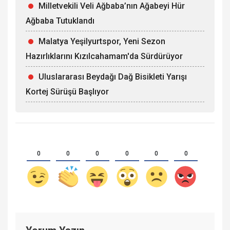
Milletvekili Veli Ağbaba’nın Ağabeyi Hür
Ağbaba Tutuklandı
Malatya Yeşilyurtspor, Yeni Sezon
Hazırlıklarını Kızılcahamam'da Sürdürüyor
Uluslararası Beydağı Dağ Bisikleti Yarışı
Kortej Sürüşü Başlıyor
0
0
0
0
0
0