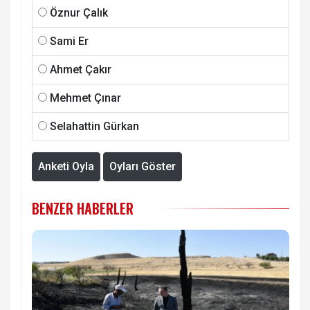
Öznur Çalık
Sami Er
Ahmet Çakır
Mehmet Çınar
Selahattin Gürkan
Anketi Oyla
Oyları Göster
BENZER HABERLER