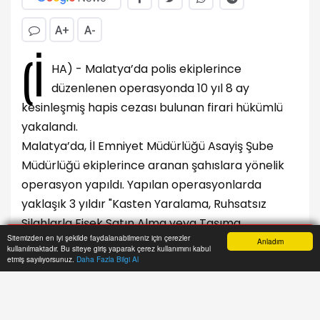
A+
A-
(İ
HA) - Malatya’da polis ekiplerince
düzenlenen operasyonda 10 yıl 8 ay
kesinleşmiş hapis cezası bulunan firari hükümlü
yakalandı.
Malatya’da, İl Emniyet Müdürlüğü Asayiş Şube
Müdürlüğü ekiplerince aranan şahıslara yönelik
operasyon yapıldı. Yapılan operasyonlarda
yaklaşık 3 yıldır "Kasten Yaralama, Ruhsatsız
Silahlarla Fişek Satın Alma veya Taşıma
Sitemizden en iyi şekilde faydalanabilmeniz için çerezler
Bulundurma" suçundan 10 yıl 8 ay kesinleşmiş
Anladım
kullanılmaktadır. Bu siteye giriş yaparak çerez kullanımını kabul
Anasayfa
Yazarlar
Haber Ara
İhbar Hattı
Menu
etmiş sayılıyorsunuz.
Daha Fazla Bilgi Al
hapis ile aranan firari hükümlü H.C.Ö. Battalgazi
ilçesi Alişar Mahallesindeki saklandığı adreste
yakalandı. 4 adet ruhsatız tüfekle birlikte
yakalanan H.C.Ö. Ceza İnfaz Kurumuna teslim