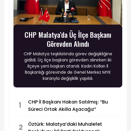
CHP Malatya’da Üç İlçe Başkanı
Görevden Alındı
CHP Malatya teşkilatında görev değişikliğine
gidildi. Üç ilçe başkanı görevden alınırken iki
ilçeye yeni başkan atandı. Kadın Kolları İl
Başkanlığı görevinde de Genel Merkez MYK
kararıyla değişiklik yapıldı.
CHP İl Başkanı Hakan Satılmış: “Bu
1
Süreci Ortak Akılla Aşacağız”
Öztürk: Malatya’daki Muhalefet
2