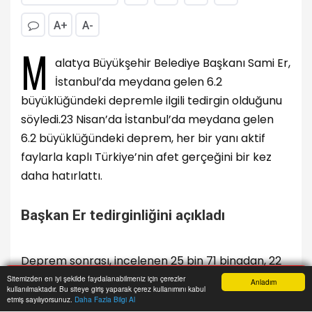
A+
A-
M
alatya Büyükşehir Belediye Başkanı Sami Er,
İstanbul’da meydana gelen 6.2
büyüklüğündeki depremle ilgili tedirgin olduğunu
söyledi.23 Nisan’da İstanbul’da meydana gelen
6.2 büyüklüğündeki deprem, her bir yanı aktif
faylarla kaplı Türkiye’nin afet gerçeğini bir kez
daha hatırlattı.
Başkan Er tedirginliğini açıkladı
Deprem sonrası, incelenen 25 bin 71 binadan, 22
bin 89’unun hasar almadığı, 2 bin 928 binanın az
Sitemizden en iyi şekilde faydalanabilmeniz için çerezler
Anladım
kullanılmaktadır. Bu siteye giriş yaparak çerez kullanımını kabul
Anasayfa
Yazarlar
Haber Ara
İhbar Hattı
Menu
hasarlı olduğu belirtildi. Yaşanan bu afetle ilgili
etmiş sayılıyorsunuz.
Daha Fazla Bilgi Al