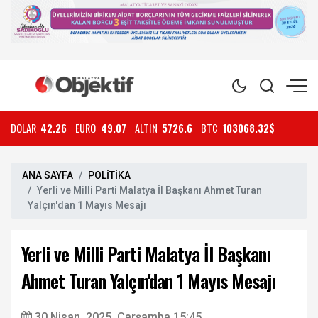
DOLAR
42.26
EURO
49.07
ALTIN
5726.6
BTC
103068.32$
ANA SAYFA
POLİTİKA
Yerli ve Milli Parti Malatya İl Başkanı Ahmet Turan
Yalçın'dan 1 Mayıs Mesajı
Yerli ve Milli Parti Malatya İl Başkanı
Ahmet Turan Yalçın'dan 1 Mayıs Mesajı
30 Nisan, 2025, Çarşamba 15:45