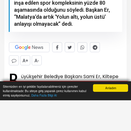
inşa edilen spor kompleksinin yüzde 80
aşamasında olduğunu söyledi. Başkan Er,
“Malatya’da artık ‘Yolun altı, yolun üstü’
anlayışı olmayacak” dedi.
A+
A-
B
üyükşehir Belediye Başkanı Sami Er, Kiltepe
ile Çarmuzu mahallelerinin kesişim
Sitemizden en iyi şekilde faydalanabilmeniz için çerezler
Anladım
kullanılmaktadır. Bu siteye giriş yaparak çerez kullanımını kabul
noktasına inşa edilen spor kompleksinde
Anasayfa
Yazarlar
Haber Ara
İhbar Hattı
Menu
etmiş sayılıyorsunuz.
Daha Fazla Bilgi Al
incelemede bulundu.
Projeyi ve inşaatı detaylarıyla inceleyip,
çalışmalardaki son durum hakkında bilgi alan