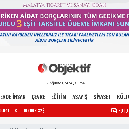
07 Ağustos, 2026, Cuma
ERDE İNSAN
ÇEVRE
EĞİTİM
ASAYİŞ
SİYASET
KÜLT
FOTO
0.641
BTC
103068.32$