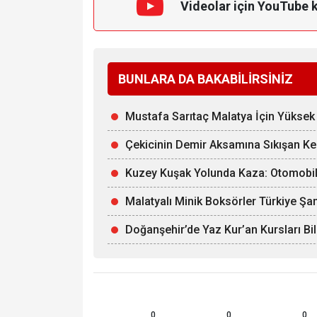
Videolar için YouTube 
BUNLARA DA BAKABİLİRSİNİZ
Mustafa Sarıtaç Malatya İçin Yüksek 
Çekicinin Demir Aksamına Sıkışan Kedi
Kuzey Kuşak Yolunda Kaza: Otomobil
Malatyalı Minik Boksörler Türkiye Şa
Doğanşehir’de Yaz Kur’an Kursları Bi
0
0
0