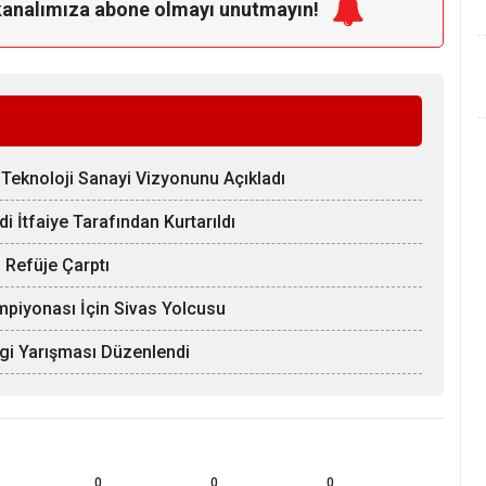
kanalımıza
abone olmayı unutmayın!
Teknoloji Sanayi Vizyonunu Açıkladı
 İtfaiye Tarafından Kurtarıldı
 Refüje Çarptı
mpiyonası İçin Sivas Yolcusu
lgi Yarışması Düzenlendi
0
0
0