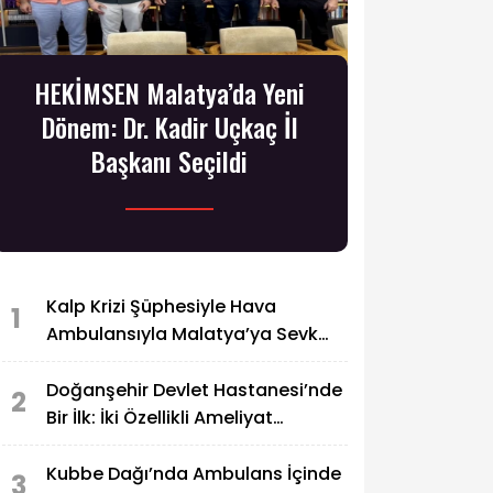
HEKİMSEN Malatya’da Yeni
Dönem: Dr. Kadir Uçkaç İl
Başkanı Seçildi
Kalp Krizi Şüphesiyle Hava
1
Ambulansıyla Malatya’ya Sevk
Edildi
Doğanşehir Devlet Hastanesi’nde
2
Bir İlk: İki Özellikli Ameliyat
Başarıyla Yapıldı
Kubbe Dağı’nda Ambulans İçinde
3