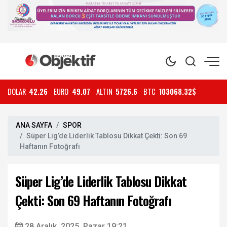
DOLAR
42.26
EURO
49.07
ALTIN
5726.6
BTC
103068.32$
ANA SAYFA
SPOR
Süper Lig’de Liderlik Tablosu Dikkat Çekti: Son 69
Haftanın Fotoğrafı
Süper Lig’de Liderlik Tablosu Dikkat
Çekti: Son 69 Haftanın Fotoğrafı
28 Aralık, 2025, Pazar 19:21