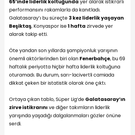
65’inde liderlik koltuğunda
yer alarak istikrarlı
performansını rakamlarla da kanıtladı.
Galatasaray’ı bu süreçte
3 kez liderlik yaşayan
Beşiktaş
, Konyaspor ise
1 hafta
zirvede yer
alarak takip etti.
Öte yandan son yıllarda şampiyonluk yarışının
önemli aktörlerinden biri olan
Fenerbahçe
, bu 69
haftalık periyotta hiçbir hafta liderlik koltuğuna
oturamadı. Bu durum, sarı-lacivertli camiada
dikkat çeken bir istatistik olarak öne çıktı.
Ortaya çıkan tablo, Süper Lig’de
Galatasaray’ın
zirve istikrarını
ve diğer takımların liderlik
yarışında yaşadığı dalgalanmaları gözler önüne
serdi.