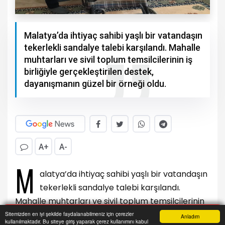
Malatya’da ihtiyaç sahibi yaşlı bir vatandaşın
tekerlekli sandalye talebi karşılandı. Mahalle
muhtarları ve sivil toplum temsilcilerinin iş
birliğiyle gerçekleştirilen destek,
dayanışmanın güzel bir örneği oldu.
A+
A-
M
alatya’da ihtiyaç sahibi yaşlı bir vatandaşın
tekerlekli sandalye talebi karşılandı.
Mahalle muhtarları ve sivil toplum temsilcilerinin
iş birliğiyle gerçekleştirilen destek, dayanışmanın
Sitemizden en iyi şekilde faydalanabilmeniz için çerezler
Anladım
kullanılmaktadır. Bu siteye giriş yaparak çerez kullanımını kabul