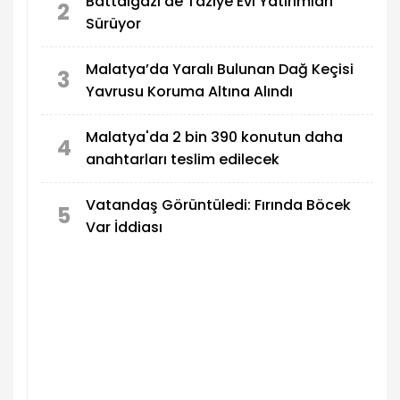
Battalgazi’de Taziye Evi Yatırımları
2
Sürüyor
Malatya’da Yaralı Bulunan Dağ Keçisi
3
Yavrusu Koruma Altına Alındı
Malatya'da 2 bin 390 konutun daha
4
anahtarları teslim edilecek
Vatandaş Görüntüledi: Fırında Böcek
5
Var İddiası