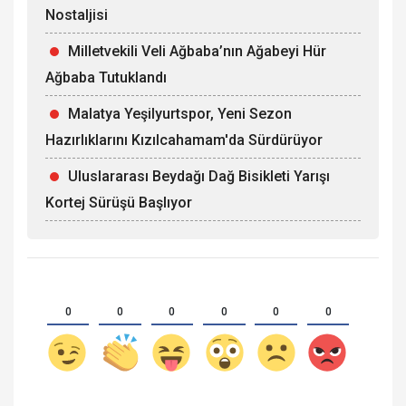
Nostaljisi
Milletvekili Veli Ağbaba’nın Ağabeyi Hür
Ağbaba Tutuklandı
Malatya Yeşilyurtspor, Yeni Sezon
Hazırlıklarını Kızılcahamam'da Sürdürüyor
Uluslararası Beydağı Dağ Bisikleti Yarışı
Kortej Sürüşü Başlıyor
0
0
0
0
0
0