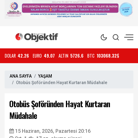
DOLAR
42.26
EURO
49.07
ALTIN
5726.6
BTC
103068.32$
ANA SAYFA
YAŞAM
Otobüs Şoföründen Hayat Kurtaran Müdahale
Otobüs Şoföründen Hayat Kurtaran
Müdahale
15 Haziran, 2026, Pazartesi 20:16