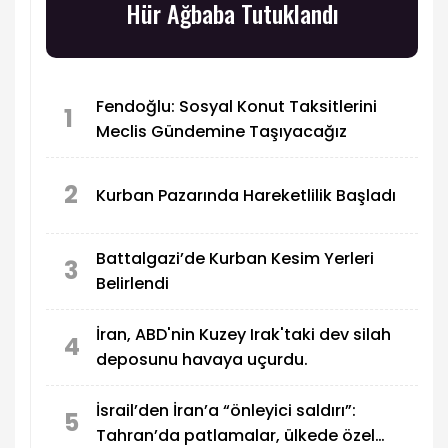
Hür Ağbaba Tutuklandı
Fendoğlu: Sosyal Konut Taksitlerini
1
Meclis Gündemine Taşıyacağız
2
Kurban Pazarında Hareketlilik Başladı
Battalgazi’de Kurban Kesim Yerleri
3
Belirlendi
İran, ABD'nin Kuzey Irak'taki dev silah
4
deposunu havaya uçurdu.
İsrail’den İran’a “önleyici saldırı”:
5
Tahran’da patlamalar, ülkede özel