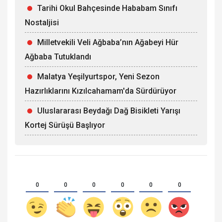
Tarihi Okul Bahçesinde Hababam Sınıfı
Nostaljisi
Milletvekili Veli Ağbaba’nın Ağabeyi Hür
Ağbaba Tutuklandı
Malatya Yeşilyurtspor, Yeni Sezon
Hazırlıklarını Kızılcahamam'da Sürdürüyor
Uluslararası Beydağı Dağ Bisikleti Yarışı
Kortej Sürüşü Başlıyor
0
0
0
0
0
0