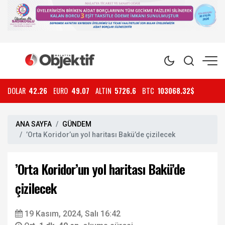
DOLAR
42.26
EURO
49.07
ALTIN
5726.6
BTC
103068.32$
ANA SAYFA
GÜNDEM
’Orta Koridor’un yol haritası Bakü’de çizilecek
’Orta Koridor’un yol haritası Bakü’de
çizilecek
19 Kasım, 2024, Salı 16:42