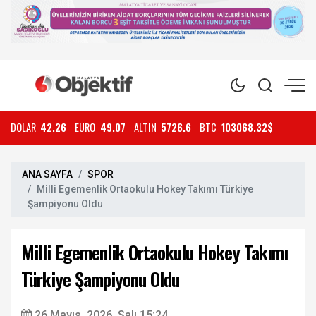
DOLAR
42.26
EURO
49.07
ALTIN
5726.6
BTC
103068.32$
ANA SAYFA
SPOR
Milli Egemenlik Ortaokulu Hokey Takımı Türkiye
Şampiyonu Oldu
Milli Egemenlik Ortaokulu Hokey Takımı
Türkiye Şampiyonu Oldu
26 Mayıs, 2026, Salı 15:24