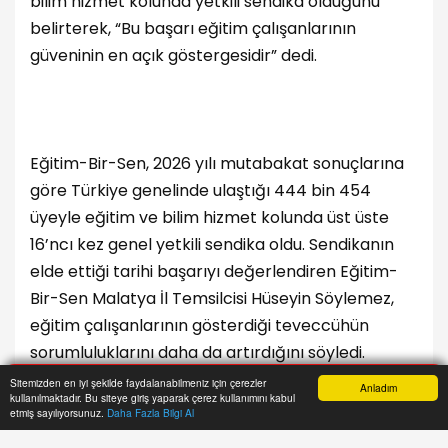
A+
A-
E
ğitim-Bir-Sen Malatya İl Temsilcisi Hüseyin
Söylemez, sendikanın Türkiye genelinde 444
bin 454 üyeye ulaşarak bir kez daha eğitim ve
bilim hizmet kolunda yetkili sendika olduğunu
belirterek, “Bu başarı eğitim çalışanlarının
güveninin en açık göstergesidir” dedi.
Eğitim-Bir-Sen, 2026 yılı mutabakat sonuçlarına
Sitemizden en iyi şekilde faydalanabilmeniz için çerezler
Anladım
göre Türkiye genelinde ulaştığı 444 bin 454
kullanılmaktadır. Bu siteye giriş yaparak çerez kullanımını kabul
Anasayfa
Yazarlar
Haber Ara
İhbar Hattı
Menu
etmiş sayılıyorsunuz.
Daha Fazla Bilgi Al
üyeyle eğitim ve bilim hizmet kolunda üst üste