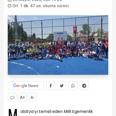
Ort.
1 dk. 47 sn.
okuma süresi
A+
A-
M
alatya’yı temsil eden Milli Egemenlik