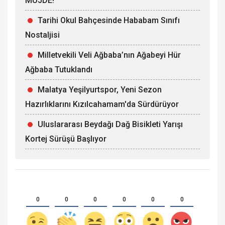
MÜJDE!
Tarihi Okul Bahçesinde Hababam Sınıfı
Nostaljisi
Milletvekili Veli Ağbaba’nın Ağabeyi Hür
Ağbaba Tutuklandı
Malatya Yeşilyurtspor, Yeni Sezon
Hazırlıklarını Kızılcahamam'da Sürdürüyor
Uluslararası Beydağı Dağ Bisikleti Yarışı
Kortej Sürüşü Başlıyor
0
0
0
0
0
0