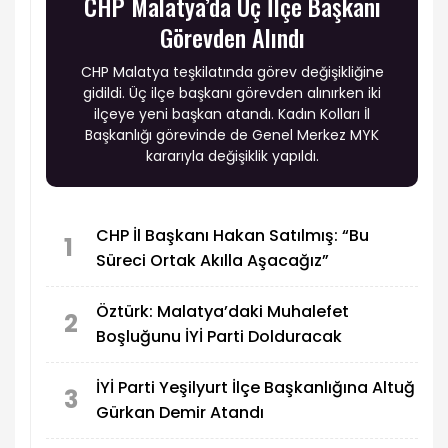
CHP Malatya’da Üç İlçe Başkanı
Görevden Alındı
CHP Malatya teşkilatında görev değişikliğine
gidildi. Üç ilçe başkanı görevden alınırken iki
ilçeye yeni başkan atandı. Kadın Kolları İl
Başkanlığı görevinde de Genel Merkez MYK
kararıyla değişiklik yapıldı.
CHP İl Başkanı Hakan Satılmış: “Bu
1
Süreci Ortak Akılla Aşacağız”
Öztürk: Malatya’daki Muhalefet
2
Boşluğunu İYİ Parti Dolduracak
İYİ Parti Yeşilyurt İlçe Başkanlığına Altuğ
3
Gürkan Demir Atandı