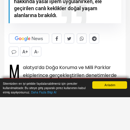
hakkında yasal işlem uygulanırken, ele
geçirilen canlı keklikler doğal yaşam
alanlarına bırakıldı.
A+
A-
M
alatya’da Doğa Koruma ve Milli Parklar
ekiplerince gerçekleştirilen denetimlerde
usulsüz avlandıkları tespit edilen 6 kişi hakkında
Sitemizden en iyi şekilde faydalanabilmeniz için çerezler
Anladım
kullanılmaktadır. Bu siteye giriş yaparak çerez kullanımını kabul
yasal işlem uygulanırken, ele geçirilen canlı
Anasayfa
Yazarlar
Haber Ara
İhbar Hattı
Menu
etmiş sayılıyorsunuz.
Daha Fazla Bilgi Al
keklikler doğal yaşam alanlarına bırakıldı.