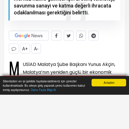
savunma sanayi ve katma değerli ihracata
odaklanılması gerektiğini belirtti.
A+
A-
M
USİAD Malatya Şube Başkanı Yunus Akçin,
Malatya’nın yeniden güçlü bir ekonomik
merkez haline gelmesi için üretim, teknoloji,
Sitemizden en iyi şekilde faydalanabilmeniz için çerezler
Anladım
kullanılmaktadır. Bu siteye giriş yaparak çerez kullanımını kabul
savunma sanayi ve katma değerli ihracata
Anasayfa
Yazarlar
Haber Ara
İhbar Hattı
Menu
etmiş sayılıyorsunuz.
Daha Fazla Bilgi Al
odaklanılması gerektiğini belirtti.
Malatya’da MÜSİAD Şube Başkanı Yunus Akçin,