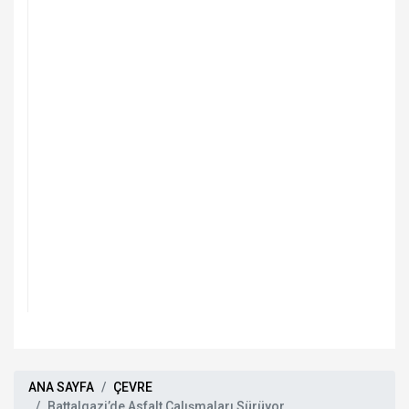
ANA SAYFA
ÇEVRE
Battalgazi’de Asfalt Çalışmaları Sürüyor