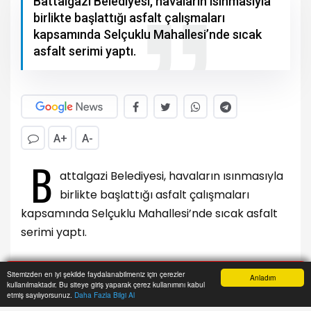
Battalgazi Belediyesi, havaların ısınmasıyla
birlikte başlattığı asfalt çalışmaları
kapsamında Selçuklu Mahallesi’nde sıcak
asfalt serimi yaptı.
A+
A-
B
attalgazi Belediyesi, havaların ısınmasıyla
birlikte başlattığı asfalt çalışmaları
kapsamında Selçuklu Mahallesi’nde sıcak asfalt
serimi yaptı.
Sitemizden en iyi şekilde faydalanabilmeniz için çerezler
Anladım
kullanılmaktadır. Bu siteye giriş yaparak çerez kullanımını kabul
Anasayfa
Yazarlar
Haber Ara
İhbar Hattı
Menu
etmiş sayılıyorsunuz.
Daha Fazla Bilgi Al
Battalgazi Belediyesi, ilçe genelinde ulaşım