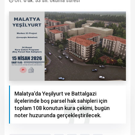
Ort.
0 dk. 53 sn.
okuma süresi
Malatya’da Yeşilyurt ve Battalgazi
ilçelerinde boş parsel hak sahipleri için
toplam 108 konutun kura çekimi, bugün
noter huzurunda gerçekleştirilecek.