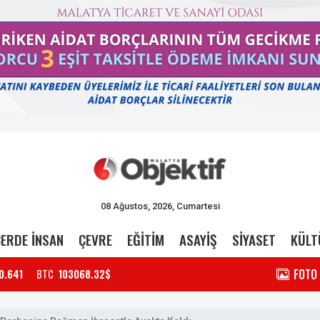
08 Ağustos, 2026, Cumartesi
ERDE İNSAN
ÇEVRE
EĞİTİM
ASAYİŞ
SİYASET
KÜLT
FOTO
0.641
BTC
103068.32$