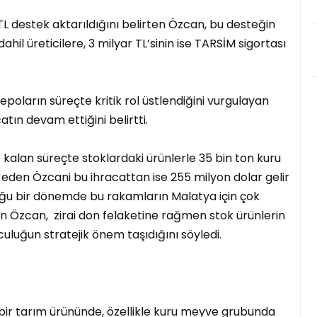
TL destek aktarıldığını belirten Özcan, bu desteğin
dahil üreticilere, 3 milyar TL’sinin ise TARSİM sigortası
depoların süreçte kritik rol üstlendiğini vurgulayan
tın devam ettiğini belirtti.
kalan süreçte stoklardaki ürünlerle 35 bin ton kuru
de eden Özcani bu ihracattan ise 255 milyon dolar gelir
lduğu bir dönemde bu rakamların Malatya için çok
en Özcan, zirai don felaketine rağmen stok ürünlerin
uluğun stratejik önem taşıdığını söyledi.
 bir tarım ürününde, özellikle kuru meyve grubunda