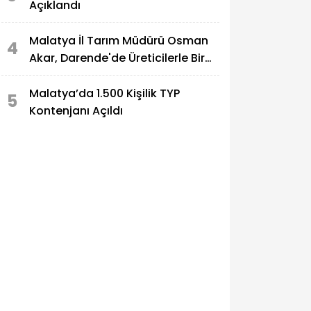
Açıklandı
Malatya İl Tarım Müdürü Osman
4
Akar, Darende'de Üreticilerle Bir
Araya Geldi
Malatya’da 1.500 Kişilik TYP
5
Kontenjanı Açıldı