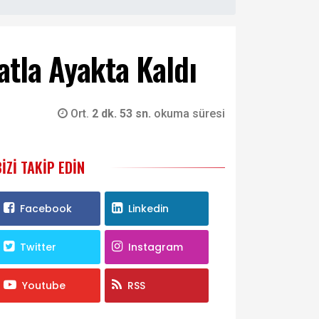
tla Ayakta Kaldı
Ort.
2 dk. 53 sn.
okuma süresi
BIZI TAKIP EDIN
Facebook
Linkedin
Twitter
Instagram
Youtube
RSS