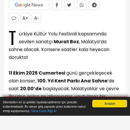
A+
A-
T
ürkiye Kültür Yolu Festivali kapsamında
sevilen sanatçı
Murat Boz
, Malatya’da
sahne alacak. Konsere saatler kala heyecan
dorukta!
11 Ekim 2025 Cumartesi
günü gerçekleşecek
olan konser,
100. Yıl Kent Parkı Ana Sahne
’de
saat
20.00’de
başlayacak. Malatyalılar ve çevre
illerden gelen müzikseverler, unutulmaz bir
Sitemizden en iyi şekilde faydalanabilmeniz için çerezler
geceye tanıklık edecek.
Anladım
kullanılmaktadır. Bu siteye giriş yaparak çerez kullanımını kabul
Anasayfa
Yazarlar
Haber Ara
İhbar Hattı
Menu
etmiş sayılıyorsunuz.
Daha Fazla Bilgi Al
Festival kapsamında düzenlenen konser
ücretsiz
olacak. Alanın saatler öncesinden dolması