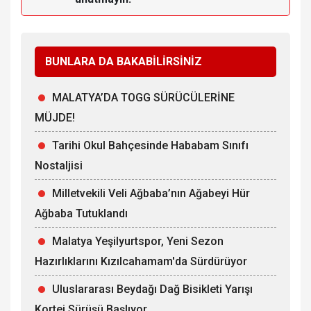
BUNLARA DA BAKABİLİRSİNİZ
MALATYA’DA TOGG SÜRÜCÜLERİNE
MÜJDE!
Tarihi Okul Bahçesinde Hababam Sınıfı
Nostaljisi
Milletvekili Veli Ağbaba’nın Ağabeyi Hür
Ağbaba Tutuklandı
Malatya Yeşilyurtspor, Yeni Sezon
Hazırlıklarını Kızılcahamam'da Sürdürüyor
Uluslararası Beydağı Dağ Bisikleti Yarışı
Kortej Sürüşü Başlıyor