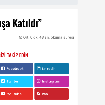
şa Katıldı”
Ort.
0 dk. 48 sn.
okuma süresi
BIZI TAKIP EDIN
Facebook
Linkedin
Twitter
Instagram
Youtube
RSS