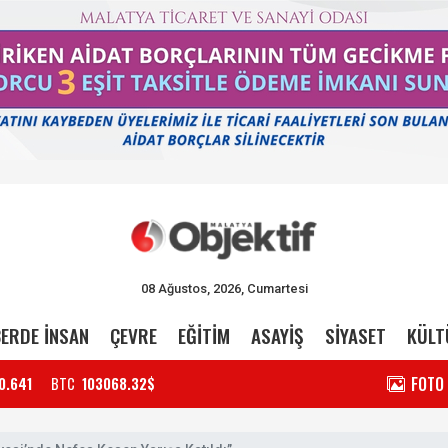
08 Ağustos, 2026, Cumartesi
ERDE İNSAN
ÇEVRE
EĞİTİM
ASAYİŞ
SİYASET
KÜLT
FOTO
0.641
BTC
103068.32$