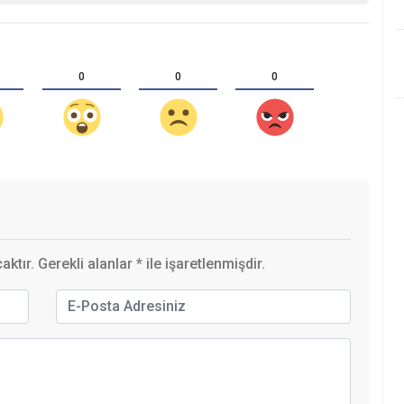
0
0
0
ktır. Gerekli alanlar
*
ile işaretlenmişdir.