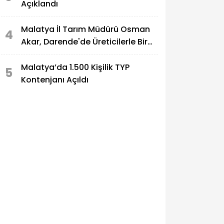
Açıklandı
Malatya İl Tarım Müdürü Osman
4
Akar, Darende'de Üreticilerle Bir
Araya Geldi
Malatya’da 1.500 Kişilik TYP
5
Kontenjanı Açıldı