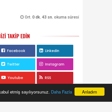
Ort.
0 dk. 43 sn.
okuma süresi
BIZI TAKIP EDIN
Facebook
Linkedin
Twitter
Instagram
Youtube
RSS
Anladım
 kabul etmiş sayılıyorsunuz.
Daha Fazla
ANKETE KATILIN
AK PARTİ'DE BÜYÜKŞEHİR BELEDİYE
BAŞKANI KİM OLMALI?