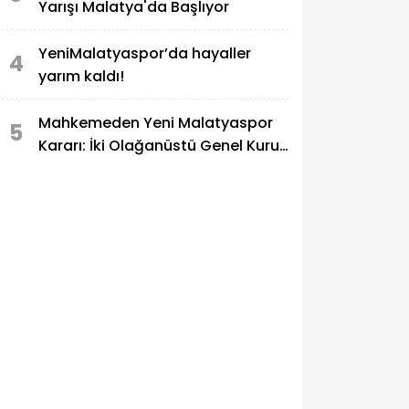
Yarışı Malatya'da Başlıyor
YeniMalatyaspor’da hayaller
4
yarım kaldı!
Mahkemeden Yeni Malatyaspor
5
Kararı: İki Olağanüstü Genel Kurul
İptal Edildi