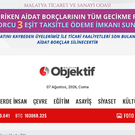
07 Ağustos, 2026, Cuma
ERDE İNSAN
ÇEVRE
EĞİTİM
ASAYİŞ
SİYASET
KÜLT
FOTO
0.641
BTC
103068.32$