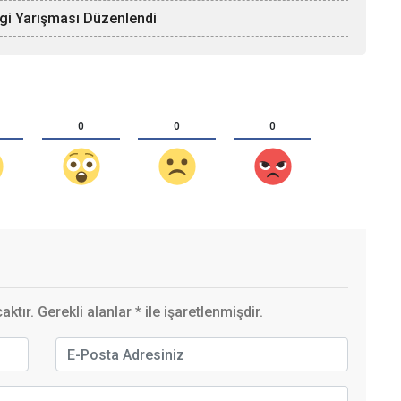
lgi Yarışması Düzenlendi
0
0
0
ktır. Gerekli alanlar
*
ile işaretlenmişdir.