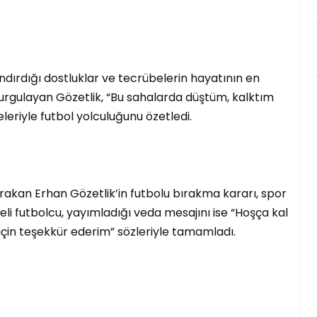
dırdığı dostluklar ve tecrübelerin hayatının en
urgulayan Gözetlik, “Bu sahalarda düştüm, kalktım
riyle futbol yolculuğunu özetledi.
ırakan Erhan Gözetlik’in futbolu bırakma kararı, spor
li futbolcu, yayımladığı veda mesajını ise “Hoşça kal
için teşekkür ederim” sözleriyle tamamladı.