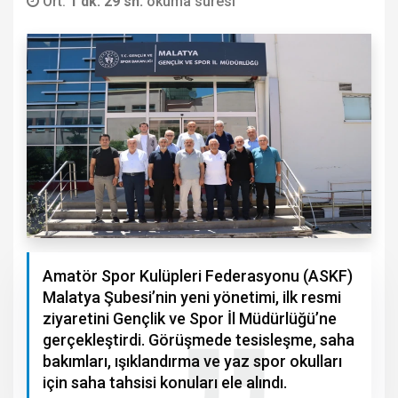
Ort.
1 dk. 29 sn.
okuma süresi
Amatör Spor Kulüpleri Federasyonu (ASKF)
Malatya Şubesi’nin yeni yönetimi, ilk resmi
ziyaretini Gençlik ve Spor İl Müdürlüğü’ne
gerçekleştirdi. Görüşmede tesisleşme, saha
bakımları, ışıklandırma ve yaz spor okulları
için saha tahsisi konuları ele alındı.